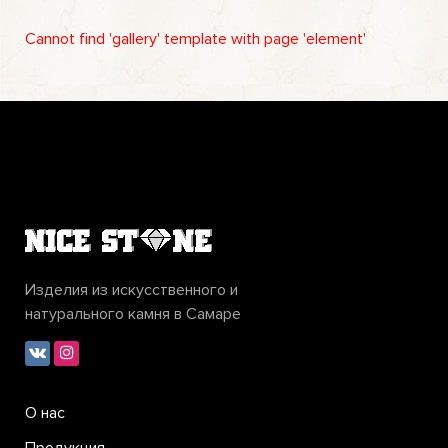
Cannot find 'gallery' template with page 'element'
Изделия из искусственного и
натурального камня в Самаре
О нас