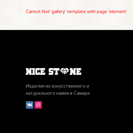
Cannot find 'gallery' template with page 'element'
Изделия из искусственного и
натурального камня в Самаре