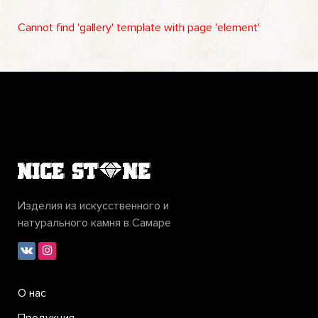
Cannot find 'gallery' template with page 'element'
Изделия из искусственного и
натурального камня в Самаре
О нас