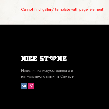
Cannot find 'gallery' template with page 'element'
Изделия из искусственного и
натурального камня в Самаре