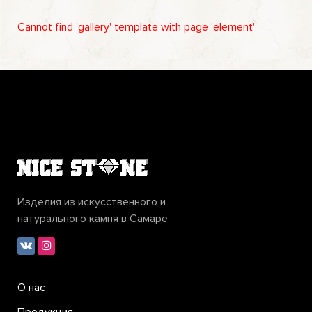
Cannot find 'gallery' template with page 'element'
Изделия из искусственного и
натурального камня в Самаре
О нас