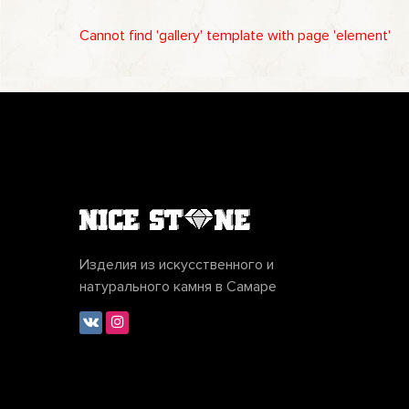
Cannot find 'gallery' template with page 'element'
Изделия из искусственного и
натурального камня в Самаре