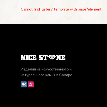
Cannot find 'gallery' template with page 'element'
Изделия из искусственного и
натурального камня в Самаре