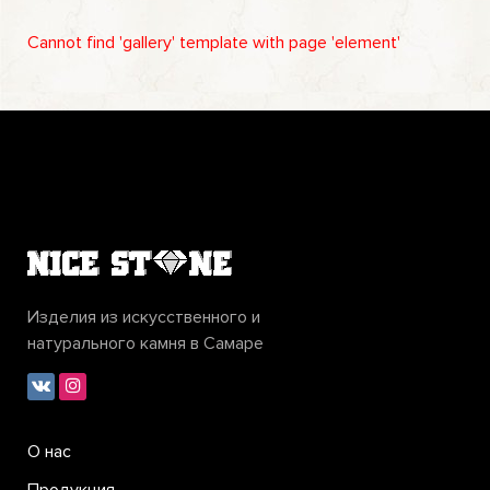
Cannot find 'gallery' template with page 'element'
Изделия из искусственного и
натурального камня в Самаре
О нас