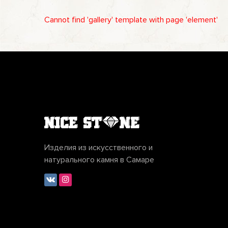
Cannot find 'gallery' template with page 'element'
Изделия из искусственного и
натурального камня в Самаре