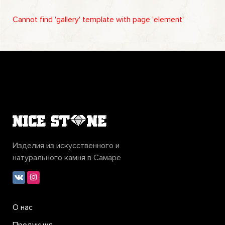
Cannot find 'gallery' template with page 'element'
Изделия из искусственного и
натурального камня в Самаре
О нас