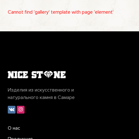
Cannot find 'gallery' template with page 'element'
Изделия из искусственного и
натурального камня в Самаре
О нас