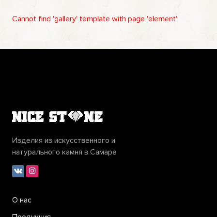
Cannot find 'gallery' template with page 'element'
Изделия из искусственного и
натурального камня в Самаре
О нас