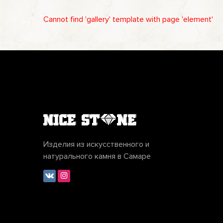
Cannot find 'gallery' template with page 'element'
Изделия из искусственного и
натурального камня в Самаре