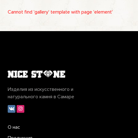
Cannot find 'gallery' template with page 'element'
Изделия из искусственного и
натурального камня в Самаре
О нас