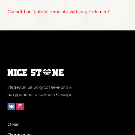
Cannot find 'gallery' template with page 'element'
Изделия из искусственного и
натурального камня в Самаре
О нас