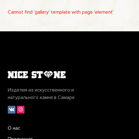
Cannot find 'gallery' template with page 'element'
Изделия из искусственного и
натурального камня в Самаре
О нас