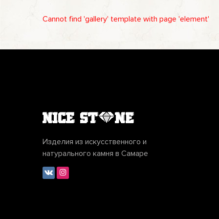
Cannot find 'gallery' template with page 'element'
Изделия из искусственного и
натурального камня в Самаре