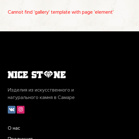
Cannot find 'gallery' template with page 'element'
Изделия из искусственного и
натурального камня в Самаре
О нас