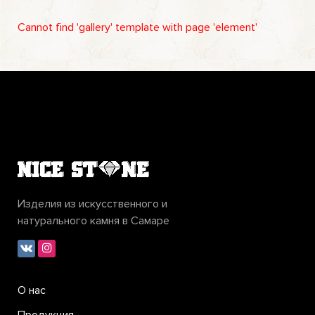
Cannot find 'gallery' template with page 'element'
Изделия из искусственного и
натурального камня в Самаре
О нас