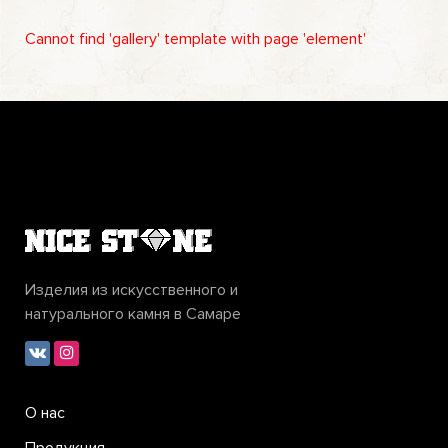
Cannot find 'gallery' template with page 'element'
Изделия из искусственного и
натурального камня в Самаре
О нас