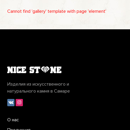
Cannot find 'gallery' template with page 'element'
Изделия из искусственного и
натурального камня в Самаре
О нас