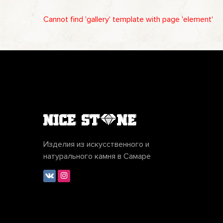
Cannot find 'gallery' template with page 'element'
Изделия из искусственного и
натурального камня в Самаре