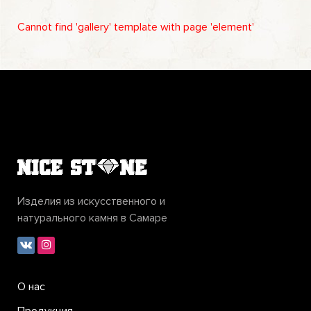
Cannot find 'gallery' template with page 'element'
Изделия из искусственного и
натурального камня в Самаре
О нас