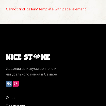
Cannot find 'gallery' template with page 'element'
Изделия из искусственного и
натурального камня в Самаре
О нас