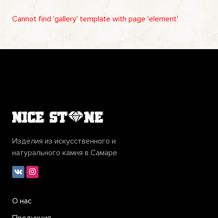
Cannot find 'gallery' template with page 'element'
Изделия из искусственного и
натурального камня в Самаре
О нас