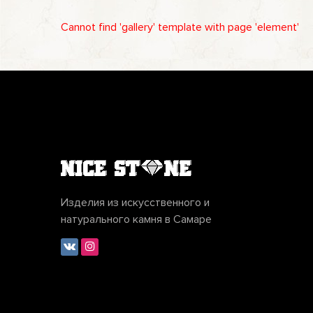
Cannot find 'gallery' template with page 'element'
Изделия из искусственного и
натурального камня в Самаре