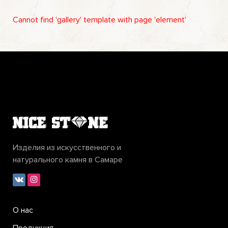
Cannot find 'gallery' template with page 'element'
Изделия из искусственного и
натурального камня в Самаре
О нас