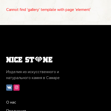
Cannot find 'gallery' template with page 'element'
Изделия из искусственного и
натурального камня в Самаре
О нас