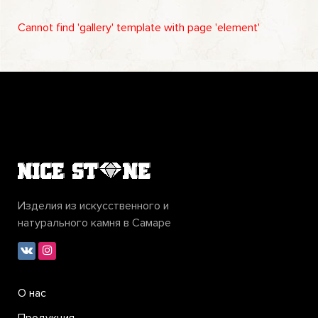
Cannot find 'gallery' template with page 'element'
Изделия из искусственного и
натурального камня в Самаре
О нас