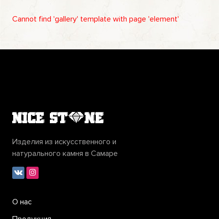
Cannot find 'gallery' template with page 'element'
Изделия из искусственного и
натурального камня в Самаре
О нас