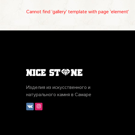
Cannot find 'gallery' template with page 'element'
Изделия из искусственного и
натурального камня в Самаре