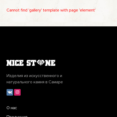
Cannot find 'gallery' template with page 'element'
Изделия из искусственного и
натурального камня в Самаре
О нас