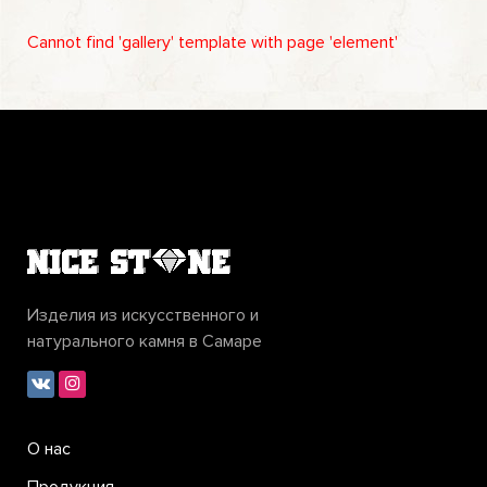
Cannot find 'gallery' template with page 'element'
Изделия из искусственного и
натурального камня в Самаре
О нас