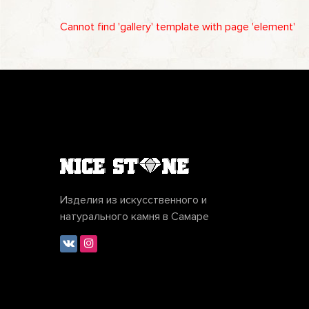
Cannot find 'gallery' template with page 'element'
Изделия из искусственного и
натурального камня в Самаре