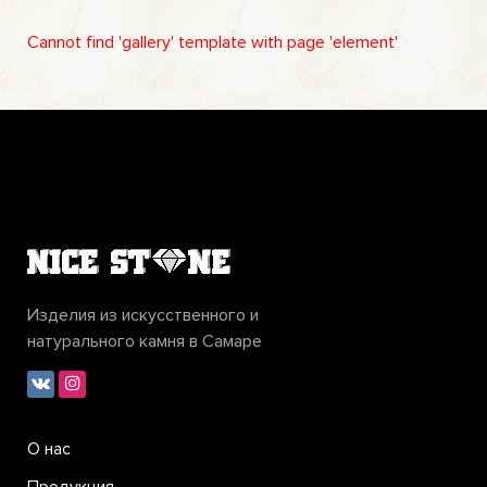
Cannot find 'gallery' template with page 'element'
Изделия из искусственного и
натурального камня в Самаре
О нас