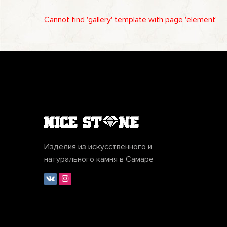
Cannot find 'gallery' template with page 'element'
Изделия из искусственного и
натурального камня в Самаре