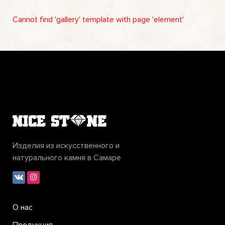
Cannot find 'gallery' template with page 'element'
Изделия из искусственного и
натурального камня в Самаре
О нас