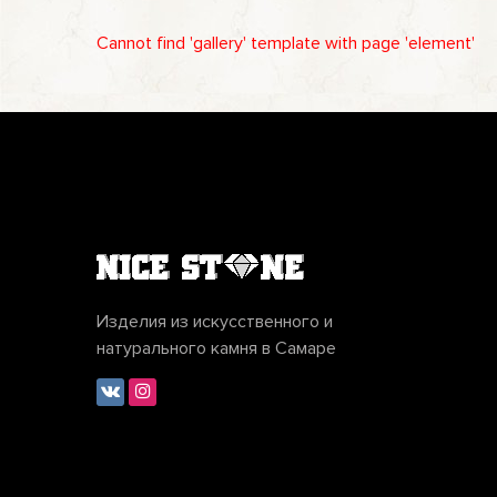
Cannot find 'gallery' template with page 'element'
Изделия из искусственного и
натурального камня в Самаре