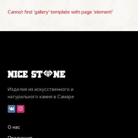
Cannot find 'gallery' template with page 'element'
Изделия из искусственного и
натурального камня в Самаре
О нас