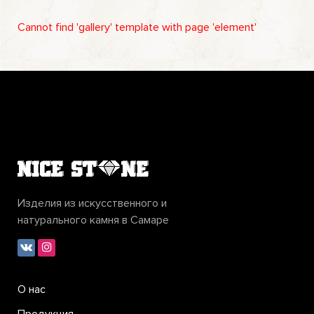
Cannot find 'gallery' template with page 'element'
Изделия из искусственного и
натурального камня в Самаре
О нас