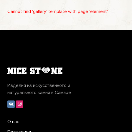
Cannot find 'gallery' template with page 'element'
Изделия из искусственного и
натурального камня в Самаре
О нас