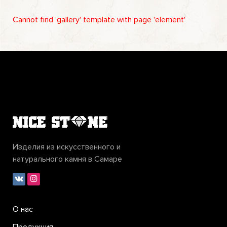
Cannot find 'gallery' template with page 'element'
Изделия из искусственного и
натурального камня в Самаре
О нас