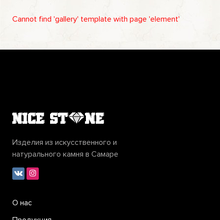
Cannot find 'gallery' template with page 'element'
Изделия из искусственного и
натурального камня в Самаре
О нас