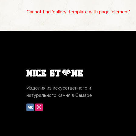
Cannot find 'gallery' template with page 'element'
Изделия из искусственного и
натурального камня в Самаре