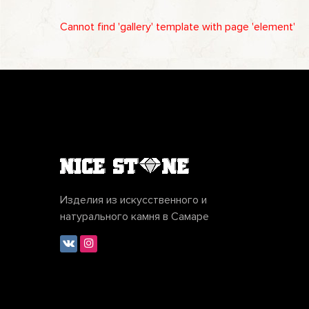
Cannot find 'gallery' template with page 'element'
Изделия из искусственного и
натурального камня в Самаре