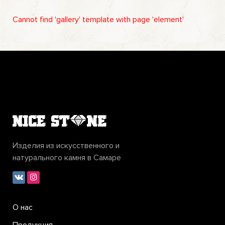
Cannot find 'gallery' template with page 'element'
Изделия из искусственного и
натурального камня в Самаре
О нас