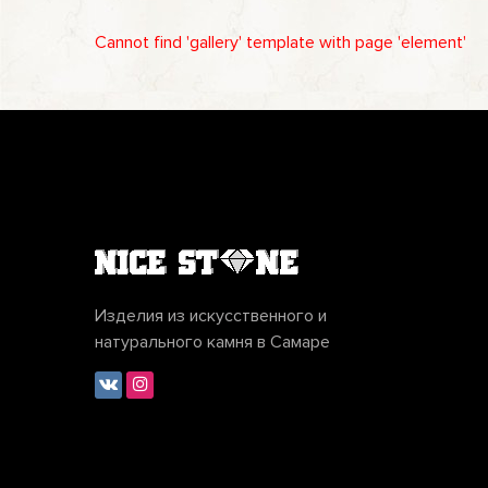
Cannot find 'gallery' template with page 'element'
Изделия из искусственного и
натурального камня в Самаре