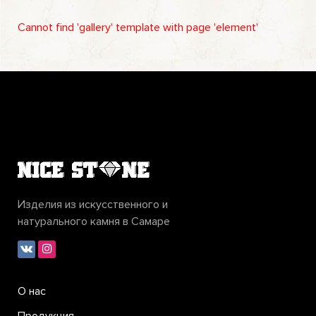
Cannot find 'gallery' template with page 'element'
Изделия из искусственного и
натурального камня в Самаре
О нас