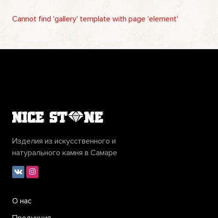
Cannot find 'gallery' template with page 'element'
Изделия из искусственного и
натурального камня в Самаре
О нас