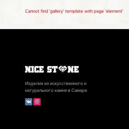
Cannot find 'gallery' template with page 'element'
Изделия из искусственного и
натурального камня в Самаре